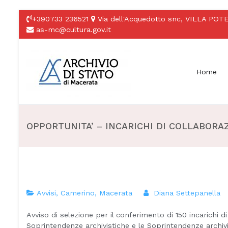
Vai
+390733 236521
Via dell'Acquedotto snc, VILLA P
al
as-mc@cultura.gov.it
contenuto
Home
Archivio di Stato di 
OPPORTUNITA’ – INCARICHI DI COLLABORAZ
Avvisi
,
Camerino
,
Macerata
Diana Settepanella
Avviso di selezione per il conferimento di 150 incarichi di
Soprintendenze archivistiche e le Soprintendenze archivi