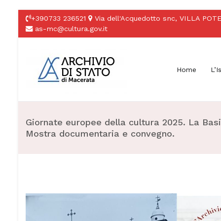
+390733 236521
Via dell'Acquedotto snc, VILLA P
as-mc@cultura.gov.it
Home
L’I
Archivio di Stato di 
Giornate europee della cultura 2025. La Basil
Mostra documentaria e convegno.