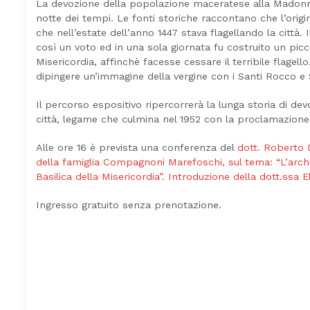
La devozione della popolazione maceratese alla Madonna 
notte dei tempi. Le fonti storiche raccontano che l’orig
che nell’estate dell’anno 1447 stava flagellando la città
così un voto ed in una sola giornata fu costruito un pic
Misericordia, affinchè facesse cessare il terribile flagell
dipingere un’immagine della vergine con i Santi Rocco e
Il percorso espositivo ripercorrerà la lunga storia di dev
città, legame che culmina nel 1952 con la proclamazione 
Alle ore 16 è prevista una conferenza del
dott. Roberto D
della famiglia Compagnoni Marefoschi, sul tema: “L’archit
Basilica della Misericordia”. Introduzione della dott.ssa E
Ingresso gratuito senza prenotazione.