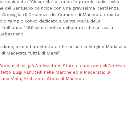
cosiddetta “Ciucarella” affonda le proprie radici nella
ine del Santuario coincide con una gravissima pestilenza
. Il Consiglio di Credenza del Comune di Macerata emette
colo tempio votivo dedicato a Santa Maria della
o. Nell’anno 1486 viene inoltre deliberato che si faccia
 Sebastiano.
ozione, arte ed architettura che unisce la Vergine Maria alla
di Macerata “Città di Maria”.
omenichini, già Archivista di Stato e curatore dell’Archivio
etto Luigi Vanvitelli nelle Marche ed a Macerata: la
liana Viola, Archivio di Stato di Macerata.