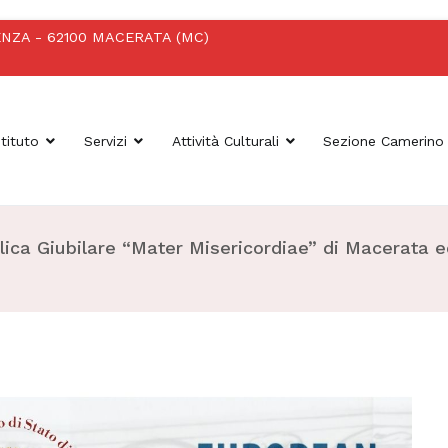
OTENZA - 62100 MACERATA (MC)
stituto
Servizi
Attività Culturali
Sezione Camerino
Macerata
ica Giubilare “Mater Misericordiae” di Macerata ed i