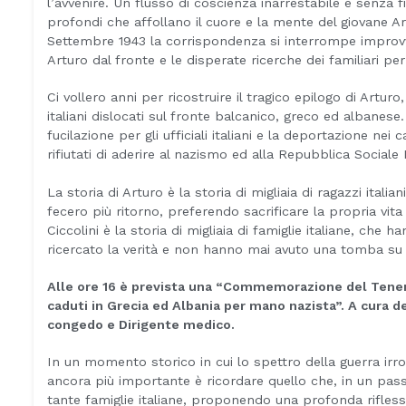
l’avvenire. Un flusso di coscienza inarrestabile e senza f
profondi che affollano il cuore e la mente del giovane Artu
Settembre 1943 la corrispondenza si interrompe improvvi
Arturo dal fronte e le disperate ricerche dei familiari per
Ci vollero anni per ricostruire il tragico epilogo di Arturo, 
italiani dislocati sul fronte balcanico, greco ed albanes
fucilazione per gli ufficiali italiani e la deportazione nei
rifiutati di aderire al nazismo ed alla Repubblica Sociale I
La storia di Arturo è la storia di migliaia di ragazzi ital
fecero più ritorno, preferendo sacrificare la propria vita 
Ciccolini è la storia di migliaia di famiglie italiane, che h
ricercato la verità e non hanno mai avuto una tomba su 
Alle ore 16 è prevista una “Commemorazione del Tenente 
caduti in Grecia ed Albania per mano nazista”. A cura del
congedo e Dirigente medico.
In un momento storico in cui lo spettro della guerra ir
ancora più importante è ricordare quello che, in un pass
tante famiglie italiane, proponendo una profonda riflessi