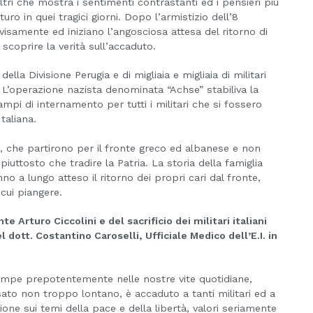
iltri che mostra i sentimenti contrastanti ed i pensieri più
ro in quei tragici giorni. Dopo l’armistizio dell’8
samente ed iniziano l’angosciosa attesa del ritorno di
 scoprire la verità sull’accaduto.
della Divisione Perugia e di migliaia e migliaia di militari
e. L’operazione nazista denominata “Achse” stabiliva la
 campi di internamento per tutti i militari che si fossero
taliana.
iani, che partirono per il fronte greco ed albanese e non
piuttosto che tradire la Patria. La storia della famiglia
anno a lungo atteso il ritorno dei propri cari dal fronte,
cui piangere.
Arturo Ciccolini e del sacrificio dei militari italiani
 dott. Costantino Caroselli, Ufficiale Medico dell’E.I. in
rompe prepotentemente nelle nostre vite quotidiane,
ato non troppo lontano, è accaduto a tanti militari ed a
one sui temi della pace e della libertà, valori seriamente