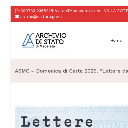
Vai
+390733 236521
Via dell'Acquedotto snc, VILLA P
al
as-mc@cultura.gov.it
contenuto
Home
Archivio di Stato di 
ASMC – Domenica di Carta 2025. “Lettere dal